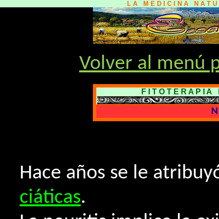
L A M E D I C I N A N A T 
Volver al menú p
F I T O T E R A P I 
N 
Hace años se le atribuyó
ciáticas
.