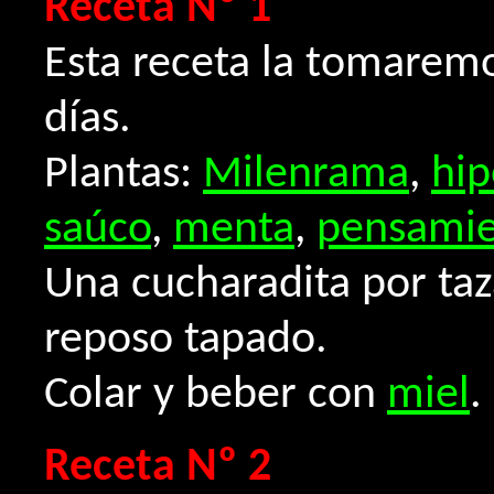
Receta Nº 1
Esta receta la tomarem
días.
Plantas:
Milenrama
,
hip
saúco
,
menta
,
pensamien
Una cucharadita por ta
reposo tapado.
Colar y beber con
miel
.
Receta Nº 2