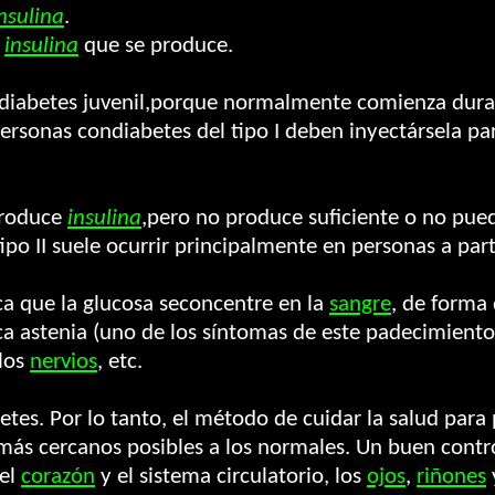
nsulina
.
a
insulina
que se produce.
a diabetes juvenil,porque normalmente comienza dura
personas condiabetes del tipo I deben inyectársela pa
 produce
insulina
,pero no produce suficiente o no pue
Eltipo II suele ocurrir principalmente en personas a pa
a que la glucosa seconcentre en la
sangre
, de forma 
ica astenia (uno de los síntomas de este padecimiento
 los
nervios
, etc.
betes. Por lo tanto, el método de cuidar la salud para
más cercanos posibles a los normales. Un buen cont
 el
corazón
y el sistema circulatorio, los
ojos
,
riñones