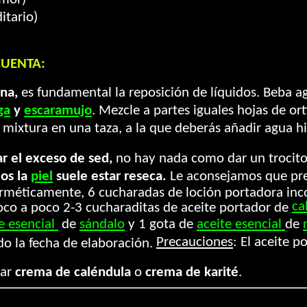
itario)
CUENTA:
ina,
es fundamental la reposición de líquidos. Beba
ga
y
escaramujo
. Mezcle a partes iguales hojas de or
a mixtura en una taza, a la que deberás añadir agua 
r el exceso de sed,
no hay nada como dar un trocito 
dos la
piel
suele estar reseca.
Le aconsejamos que pre
herméticamente, 6 cucharadas de loción portadora inc
ca
oco a poco 2-3 cucharaditas de aceite portador de
e esencial
de
sándalo
y 1 gota de
aceite esencial
de
Precauciones
: El aceite 
do la fecha de elaboración.
sar
crema de caléndula
o
crema de karité
.