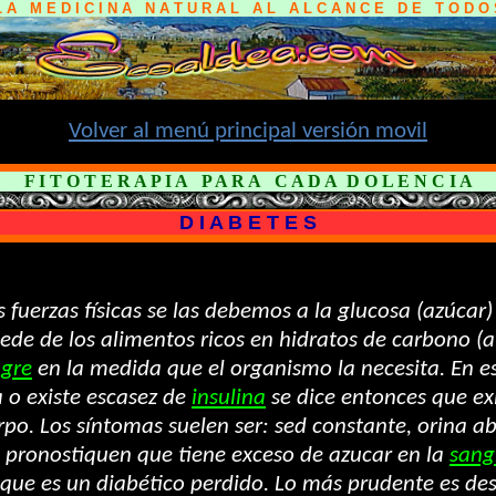
L A M E D I C I N A N A T U R A L A L A L C A N C E D E T O D O 
Volver al menú principal versión movil
F I T O T E R A P I A P A R A C A D A D O L E N C I A
D I A B E T E S
s fuerzas físicas se las debemos a la glucosa (azúca
cede de los alimentos ricos en hidratos de carbono (
gre
en la medida que el organismo la necesita. En e
a o existe escasez de
insulina
se dice entonces que exi
rpo. Los síntomas suelen ser: sed constante, orina 
e pronostiquen que tiene exceso de azucar en la
sang
ca que es un diabético perdido. Lo más prudente es de