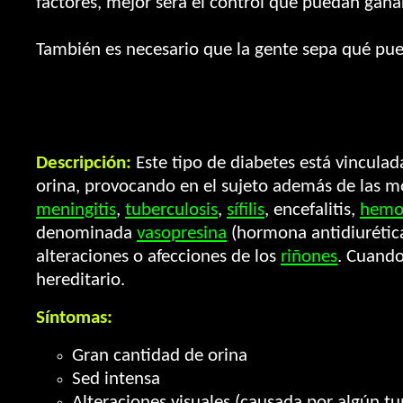
factores, mejor será el control que puedan gana
También es necesario que la gente sepa qué pued
Descripción:
Este tipo de diabetes está vinculad
orina, provocando en el sujeto además de las mo
meningitis
,
tuberculosis
,
sífilis
, encefalitis,
hemo
denominada
vasopresina
(hormona antidiurética)
alteraciones o afecciones de los
riñones
. Cuando
hereditario.
Síntomas:
Gran cantidad de orina
Sed intensa
Alteraciones visuales (causada por algún t