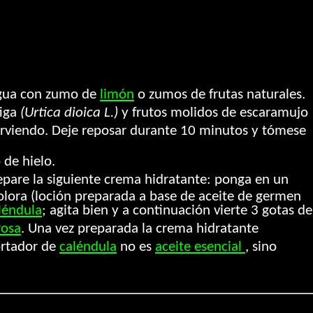
 agua con zumo de
limón
o zumos de frutas naturales.
tiga
(Urtica dioica L.)
y frutos molidos de escaramujo
hirviendo. Deje reposar durante 10 minutos y tómese
de hielo.
pare la siguiente crema hidratante: ponga en un
olora (loción preparada a base de aceite de germen
léndula
; agita bien y a continuación vierte 3 gotas de
rosa
. Una vez preparada la crema hidratante
portador de
caléndula
no es
aceite esencial
, sino