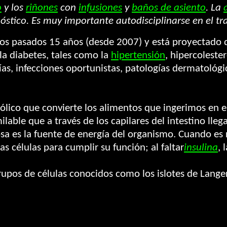
o
y los
riñones
con
infusiones
y
baños de asiento
. La
tico. Es muy importante autodisciplinarse en el tr
los pasados 15 años (desde 2007) y está proyectado q
a diabetes, tales como la
hipertensión
, hipercoleste
ías, infecciones oportunistas, patologías dermatológi
lico que convierte los alimentos que ingerimos en en
lable que a través de los capilares del intestino lleg
osa es la fuente de energía del organismo. Cuando es 
s células para cumplir su función; al faltar
insulina
, 
upos de células conocidos como los islotes de Lange