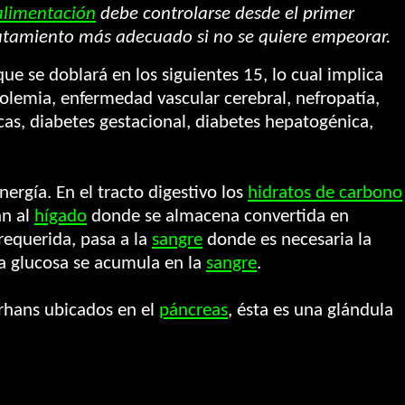
alimentación
debe controlarse desde el primer
atamiento más adecuado si no se quiere empeorar.
ue se doblará en los siguientes 15, lo cual implica
rolemia, enfermedad vascular cerebral, nefropatía,
cas, diabetes gestacional, diabetes hepatogénica,
ergía. En el tracto digestivo los
hidratos de carbono
an al
hígado
donde se almacena convertida en
requerida, pasa a la
sangre
donde es necesaria la
la glucosa se acumula en la
sangre
.
rhans ubicados en el
páncreas
, ésta es una glándula