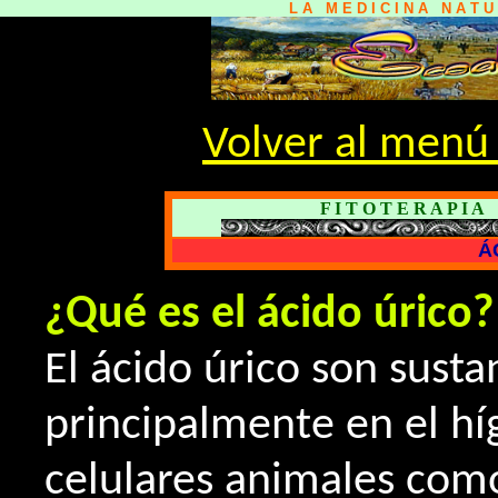
L A M E D I C I N A N A T 
Volver al menú 
F I T O T E R A P I A
Á
¿Qué es el ácido úrico?
El ácido úrico son sust
principalmente en el hí
celulares animales como