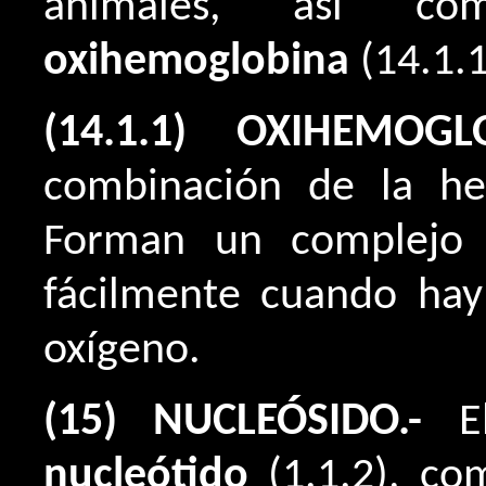
animales, así c
oxihemoglobina
(14.1.1
(14.1.1) OXIHEMOG
combinación de la he
Forman un complejo 
fácilmente cuando hay
oxígeno.
(15) NUCLEÓSIDO.-
El
nucleótido
(1.1.2), c