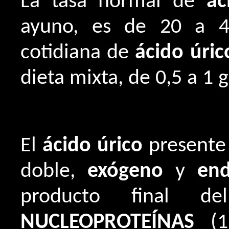
La tasa normal de
ác
ayuno, es de 20 a 40
cotidiana de
ácido úric
dieta mixta, de 0,5 a 1 g
El
ácido úrico
presente 
doble,
exógeno
y
en
producto final d
NUCLEOPROTEÍNAS
(