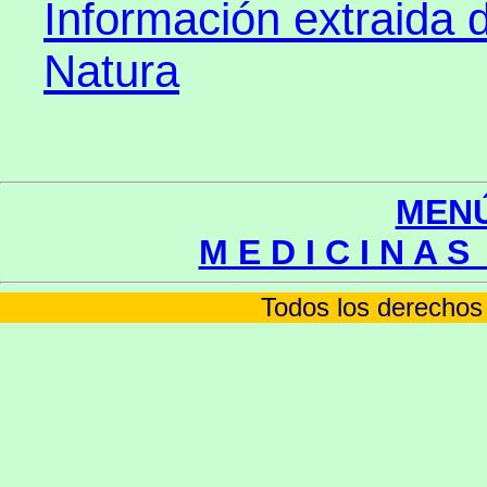
Información extraida 
Natura
MENÚ
M E D I C I N A S
Todos los derechos