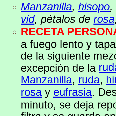
Manzanilla
,
hisopo
,
vid
, pétalos de
rosa
RECETA PERSON
a fuego lento y tap
de la siguiente mezc
rud
excepción de la
Manzanilla
,
ruda
,
hi
rosa
y
eufrasia
. De
minuto, se deja rep
filtra y se guarda e