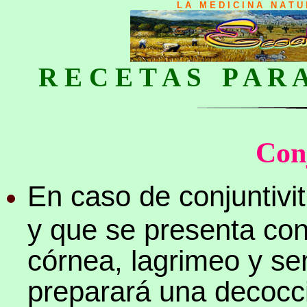
L A M E D I C I N A N A T 
R E C E T A S P A R 
Conj
En caso de conjuntivi
y que se presenta con
córnea, lagrimeo y se
preparará una decocc