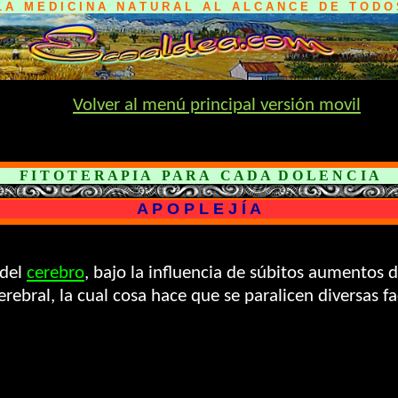
L A M E D I C I N A N A T U R A L A L A L C A N C E D E T O D O 
Volver al menú principal versión movil
F I T O T E R A P I A P A R A C A D A D O L E N C I A
A P O P L E J Í A
del
cerebro
, bajo la influencia de súbitos aumentos 
ebral, la cual cosa hace que se paralicen diversas fa