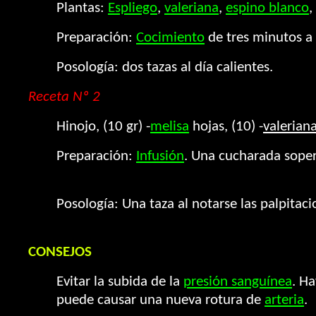
Plantas:
Espliego
,
valeriana
,
espino blanco
,
Preparación:
Cocimiento
de tres minutos a 
Posología: dos tazas al día calientes.
Receta Nº 2
Hinojo, (10 gr) -
melisa
hojas, (10) -
valerian
Preparación:
Infusión
. Una cucharada soper
Posología: Una taza al notarse las palpitaci
CONSEJOS
Evitar la subida de la
presión sanguínea
. Ha
puede causar una nueva rotura de
arteria
.