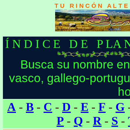
T U R I N C Ó N A L T E 
Í N D I C E D E P LA N
Busca su nombre en l
vasco, gallego-portugu
ho
A
-
B
-
C
-
D
-
E
-
F
-
G
P
-
Q
-
R
-
S
-