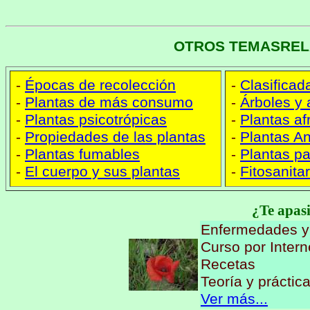
OTROS TEMASREL
-
Épocas de recolección
-
Clasificad
-
Plantas de más consumo
-
Árboles y 
-
Plantas psicotrópicas
-
Plantas af
-
Propiedades de las plantas
-
Plantas An
-
Plantas fumables
-
Plantas p
-
El cuerpo y sus plantas
-
Fitosanita
¿Te apasi
Enfermedades y d
Curso por Intern
Recetas
Teoría y práctica
Ver más...