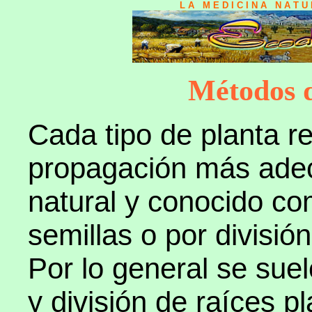
L A M E D I C I N A N A T 
Métodos 
Cada tipo de planta re
propagación más ade
natural y conocido co
semillas o por divisió
Por lo general se sue
y división de raíces p