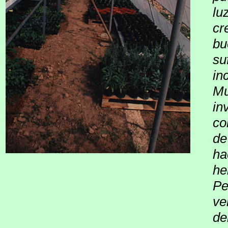
lu
cr
bu
su
in
Mu
in
co
de
ha
he
Pe
ve
de