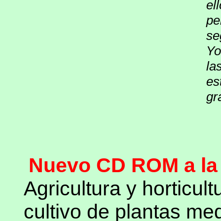
el
pe
se
Yo
la
es
gr
Nuevo CD ROM a la v
Agricultura y horticult
cultivo de plantas me