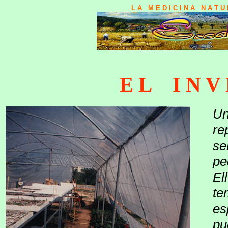
L A M E D I C I N A N A T 
E L I N V 
Un
re
se
pe
El
te
es
pu