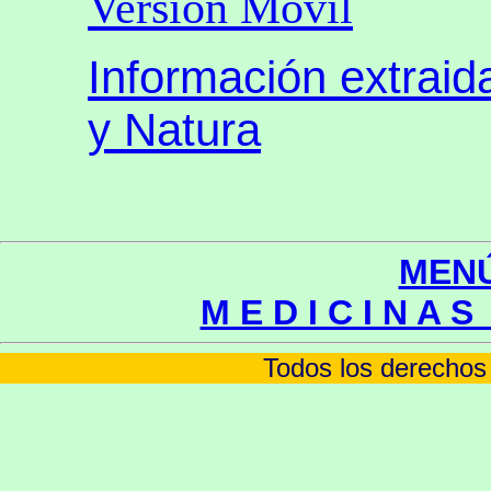
Versión Móvil
Información extrai
y Natura
MENÚ
M E D I C I N A S
Todos los derechos