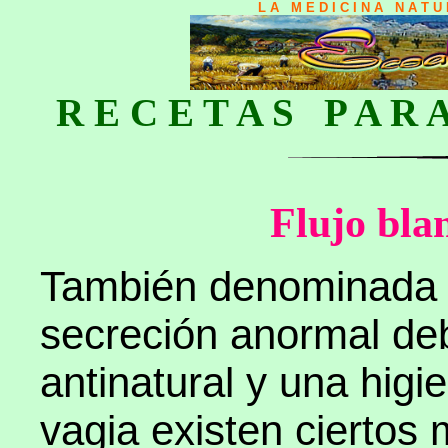
L A M E D I C I N A N A T 
R E C E T A S P A R 
Flujo bla
También denominad
secreción anormal de
antinatural y una higi
vagia existen ciertos 