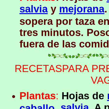
salvia
y
mejorana
sopera por taza e
tres minutos. Poso
fuera de las comi
RECETASPARA PR
VA
Plantas
:
Hojas de
,
salvia
. A 
caballo