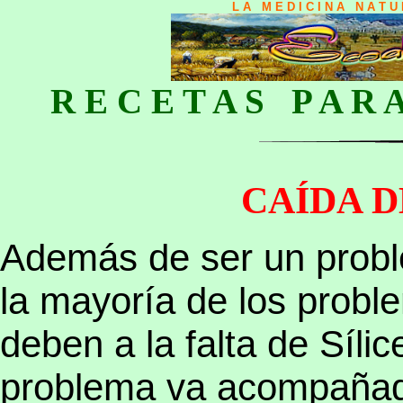
L A M E D I C I N A N A T 
R E C E T A S P A R 
CAÍDA 
Además de ser un prob
l
a mayoría de los proble
deben a la falta de Síli
problema va acompañado