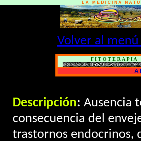
L A M E D I C I N A N A T 
Volver al menú 
F I T O T E R A P I A
A 
Descripción
:
Ausencia t
consecuencia del envej
trastornos endocrinos, 