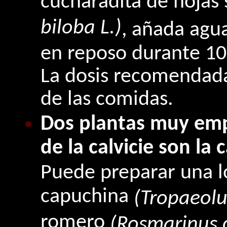
cucharadita de hojas
biloba L.)
, añada agua
en reposo durante 1
La dosis recomendada 
de las comidas.
Dos plantas muy emp
de la calvicie son la
Puede preparar una l
capuchina
(Tropaeol
romero
(Rosmarinus o