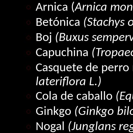
Arnica (
Arnica mon
Betónica
(Stachys of
Boj
(Buxus sempervi
Capuchina
(Tropae
Casquete de perro 
lateriflora L.)
Cola de caballo
(Eq
Ginkgo
(Ginkgo bil
Nogal
(Junglans reg