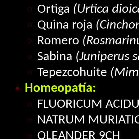
Ortiga
(Urtica dioic
Quina roja
(Cinchon
Romero
(Rosmarinus
Sabina
(Juniperus s
Tepezcohuite
(Mimo
Homeopatía:
FLUORICUM ACID
NATRUM MURIATI
OLEANDER 9CH