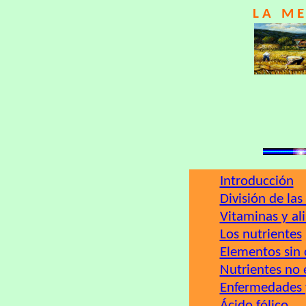
L A M E 
Introducción
División de las
Vitaminas y al
Los nutrientes
Elementos sin 
Nutrientes no 
Enfermedades 
Ácido fólico