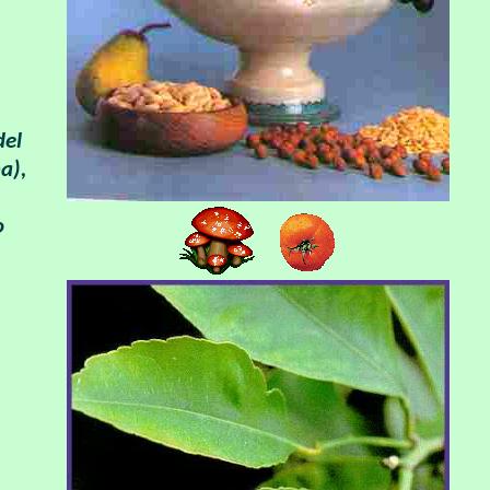
del
a),
o