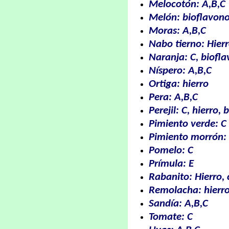
Melocotón: A,B,C
Melón: bioflavono
Moras: A,B,C
Nabo tierno: Hierr
Naranja: C, biofl
Níspero: A,B,C
Ortiga: hierro
Pera: A,B,C
Perejil: C, hierro,
Pimiento verde: C
Pimiento morrón:
Pomelo: C
Prímula: E
Rabanito: Hierro, 
Remolacha: hierro,
Sandía: A,B,C
Tomate: C