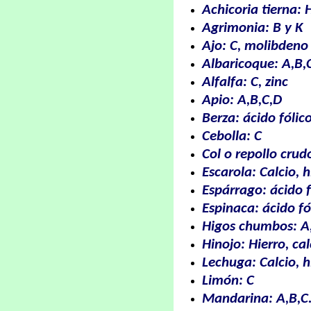
Achicoria tierna: H
Agrimonia: B y K
Ajo: C, molibdeno
Albaricoque: A,B,
Alfalfa: C, zinc
Apio: A,B,C,D
Berza: ácido fólico
Cebolla: C
Col o repollo crud
Escarola: Calcio, h
Espárrago: ácido f
Espinaca: ácido fól
Higos chumbos: A
Hinojo: Hierro, cal
Lechuga: Calcio, h
Limón: C
Mandarina: A,B,C