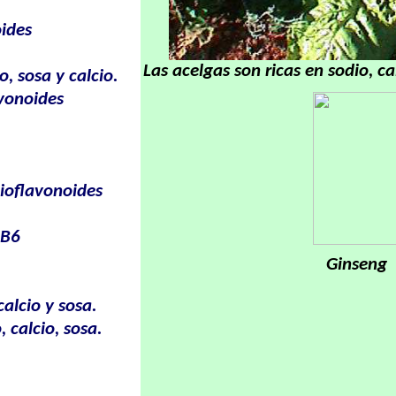
ides
Las acelgas son ricas en sodio, ca
o, sosa y calcio.
avonoides
 bioflavonoides
 B6
Ginseng
calcio y sosa.
 calcio, sosa.