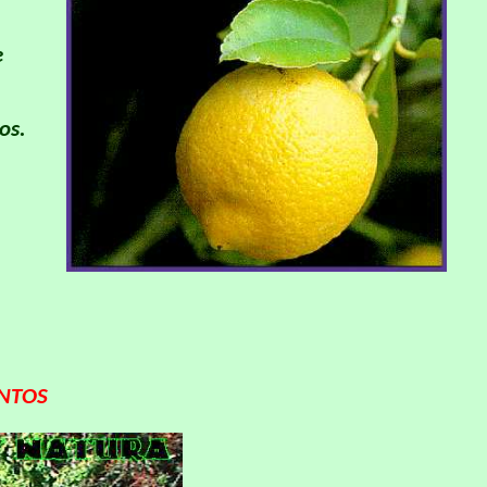
e
os.
ENTOS