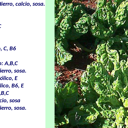
ierro, calcio, sosa.
C
, C, B6
o: A,B,C
ierro, sosa.
ólico, E
ico, B6, E
,B,C
cio, sosa
ierro, sosa.
.