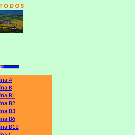
T O D O S
ina A
ina B
ina B1
ina B2
ina B3
ina B6
ina B12
ina C