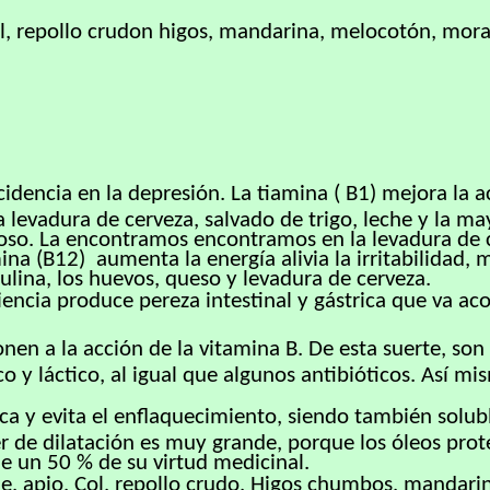
l, repollo crudon higos, mandarina, melocotón, moras
ncidencia en la depresión. La tiamina ( B1) mejora la
 levadura de cerveza, salvado de trigo, leche y la ma
so. La encontramos encontramos en la levadura de ce
ina (B12) aumenta la energía alivia la irritabilidad,
lina, los huevos, queso y levadura de cerveza.
iciencia produce pereza intestinal y gástrica que va 
nen a la acción de la vitamina B. De esta suerte, son
co y láctico, al igual que algunos antibióticos. Así mi
tica y evita el enflaquecimiento, siendo también solu
der de dilatación es muy grande, porque los óleos prot
de un 50 % de su virtud medicinal.
e, apio, Col, repollo crudo, Higos chumbos, mandarin