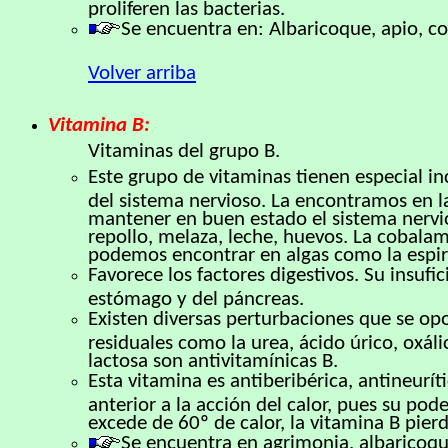
proliferen las bacterias.
Se encuentra en: Albaricoque, apio, co
Volver arriba
Vitamina B:
Vitaminas del grupo B.
Este grupo de vitaminas tienen especial i
del sistema nervioso. La encontramos en la
mantener en buen estado el sistema nervio
repollo, melaza, leche, huevos. La cobalam
podemos encontrar en algas como la espiru
Favorece los factores digestivos. Su insuf
estómago y del páncreas.
Existen diversas perturbaciones que se opo
residuales como la urea, ácido úrico, oxáli
lactosa son antivitamínicas B.
Esta vitamina es antiberibérica, antineurí
anterior a la acción del calor, pues su po
excede de 60º de calor, la vitamina B pier
Se encuentra en agrimonia, albaricoqu