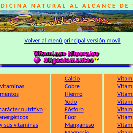
D I C I N A N A T U R A L A L A L C A N C E D E 
Volver al menú principal versión movil
Calcio
Vitam
 vitaminas
Cobre
Vitam
imentos
Hierrro
Vitam
Yodo
Vitam
carácter nutritivo
Fósforo
Vitam
energéticos
Fúor
Vitam
y sus vitaminas
Manganeso
Vitam
Magnesio
Vitam