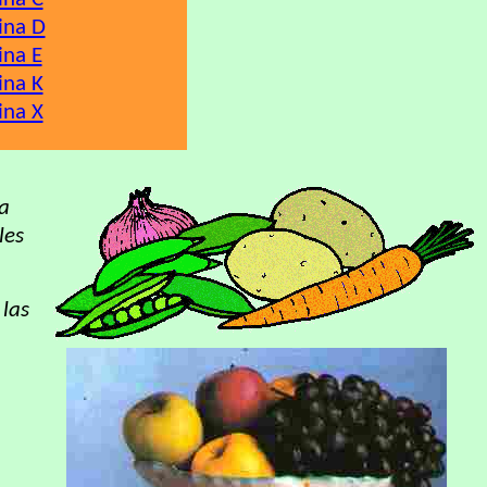
ina D
ina E
ina K
ina X
ia
les
 las