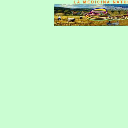
L A M E D I C I N A N A T 