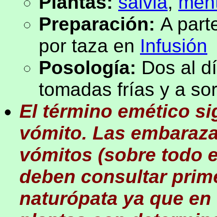
Plantas:
salvia
,
men
Preparación:
A part
por taza en
Infusión
Posología:
Dos al d
tomadas frías y a so
El término emético si
vómito. Las embaraza
vómitos (sobre todo 
deben consultar prime
naturópata ya que en