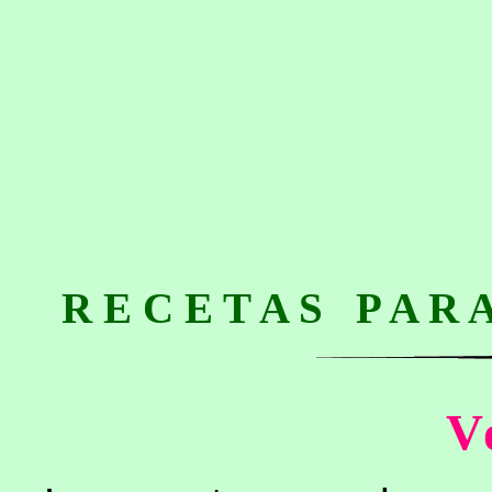
R E C E T A S P A R 
V