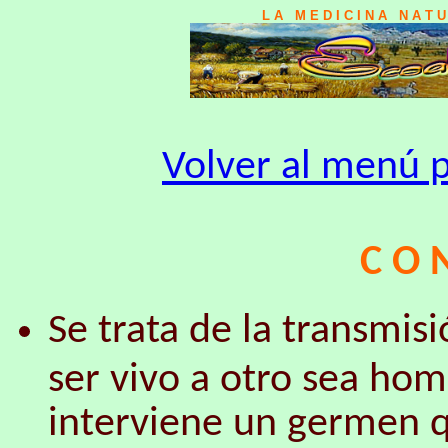
L A M E D I C I N A N A T 
Volver al menú p
C O N
Se trata de la transmi
ser vivo a otro sea hom
interviene un germen q