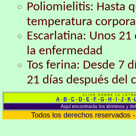
Poliomielitis: Hasta 
temperatura corpora
Escarlatina: Unos 21
la enfermedad
Tos ferina: Desde 7 d
21 días después del 
C L I C K S O B R E L A L E T R A
A
-
B
-
C
-
D
-
E
-
F
-
G
-
H
-
I
-
J
-
K
-
Aquí encontrarás los términos y def
Todos los derechos reservados 