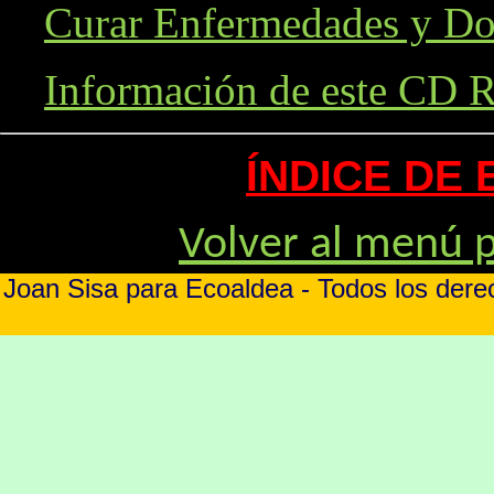
Curar Enfermedades y Do
Información de este CD
ÍNDICE DE
Volver al menú p
Joan Sisa para Ecoaldea - Todos los der