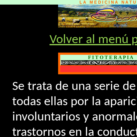
L A M E D I C I N A N A T 
Volver al menú p
F I T O T E R A P I A
Se trata de una serie d
todas ellas por la apar
involuntarios y anormal
trastornos en la conduct