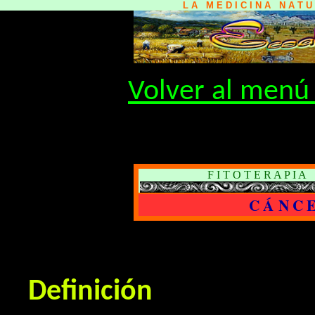
L A M E D I C I N A N A T 
Volver al menú 
F I T O T E R A P I 
C Á N C
Definición