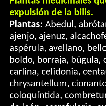
Plantas medicinales qu
expulsión de la bilis.
Plantas:
Abedul, abróta
ajenjo, ajenuz, alcachof
aspérula, avellano, bello
boldo, borraja, búgula,
carlina, celidonia, cent
chrysantellum, cionanto 
coloquíntida, combretu