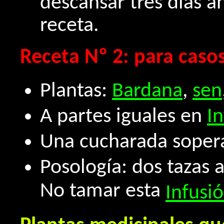
descansar tres días a
receta.
Receta Nº 2: para casos
Plantas:
Bardana
,
sen
A partes iguales en
I
Una cucharada sopera
Posología: dos tazas a
No tamar esta
Infusi