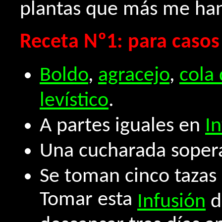
plantas que más me han
Receta Nº1: para caso
Boldo
,
agracejo
,
cola 
levístico
.
A partes iguales en
I
Una cucharada sopera
Se toman cinco tazas 
Tomar esta
Infusión
d