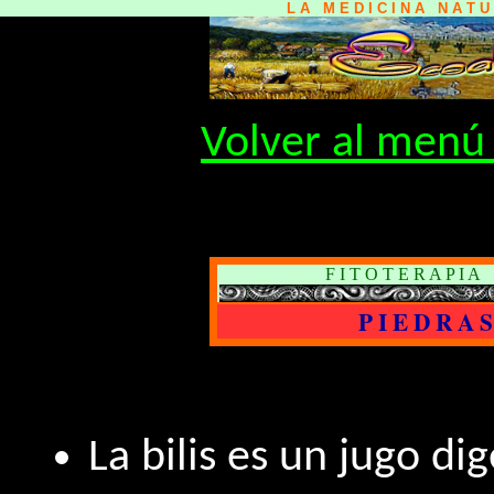
L A M E D I C I N A N A T 
Volver al menú 
F I T O T E R A P I 
P I E D R A
La bilis es un jugo di