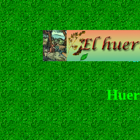
Ver
Huert