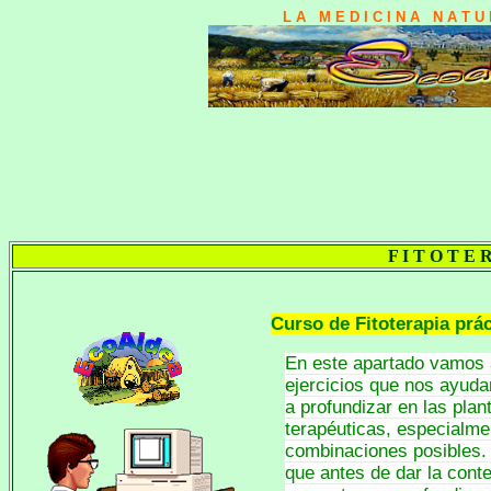
L A M E D I C I N A N A T 
F I T O T E 
Curso de Fitoterapia prác
En este apartado vamos a
ejercicios que nos ayud
a profundizar en las pla
terapéuticas, especialme
combinaciones posibles.
que antes de dar la conte