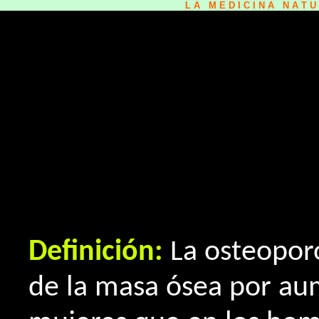
L A M E D I C I N A N A T 
Definición:
La osteoporo
de la masa ósea por aum