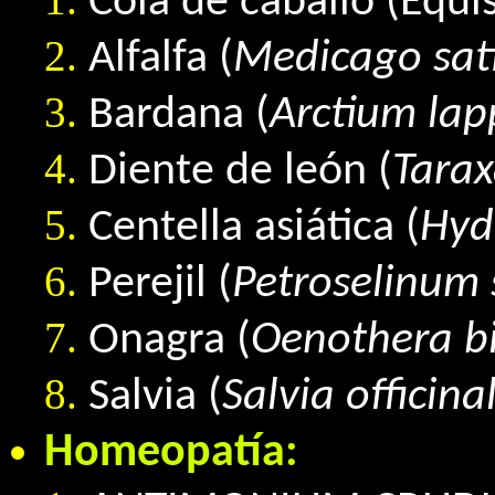
Cola de caballo (Equi
Alfalfa (
Medicago sati
Bardana (
Arctium lap
Diente de león (
Tarax
Centella asiática (
Hyd
Perejil (
Petroselinum
Onagra (
Oenothera
b
Salvia (
Salvia officinal
Homeopatía: