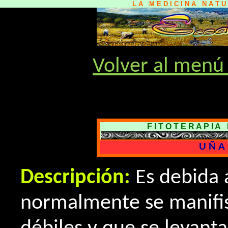
L A M E D I C I N A N A T 
Volver al menú 
F I T O T E R A P I 
U Ñ A 
Descripción:
Es debida 
normalmente se manifis