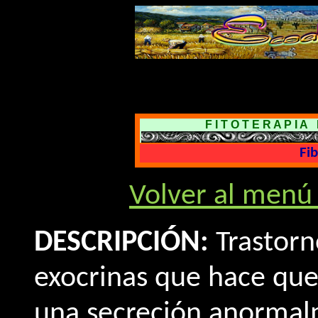
F I T O T E R A P I 
Fib
Volver al menú 
DESCRIPCIÓN:
Trastorn
exocrinas que hace que
una secreción anormal