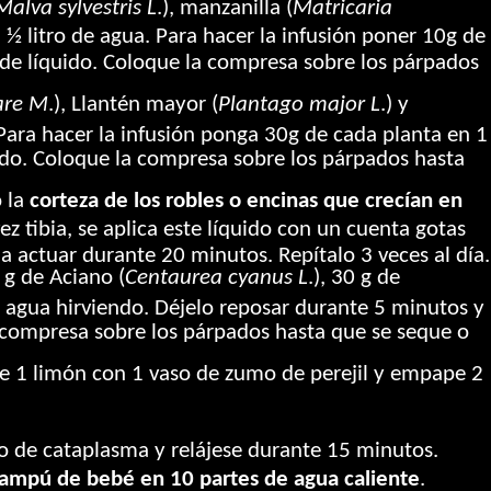
Malva sylvestris L
.), manzanilla (
Matricaria
n ½ litro de agua. Para hacer la infusión poner 10g de
 de líquido. Coloque la compresa sobre los párpados
are M
.), Llantén mayor (
Plantago major L
.) y
. Para hacer la infusión ponga 30g de cada planta en 1
uido. Coloque la compresa sobre los párpados hasta
 la
corteza de los robles o encinas que crecían en
 tibia, se aplica este líquido con un cuenta gotas
a actuar durante 20 minutos. Repítalo 3 veces al día.
 g de Aciano (
Centaurea cyanus L
.), 30 g de
de agua hirviendo. Déjelo reposar durante 5 minutos y
a compresa sobre los párpados hasta que se seque o
e 1 limón con 1 vaso de zumo de perejil y empape 2
odo de cataplasma y relájese durante 15 minutos.
champú de bebé en 10 partes de agua caliente
.