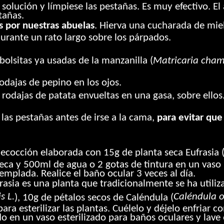
olución y límpiese las pestañas. Es muy efectivo. El 
tañas.
 por nuestras abuelas
. Hierva una cucharada de mi
urante un rato largo sobre los párpados.
s bolsitas ya usadas de la manzanilla (
Matricaria cham
odajas de pepino en los ojos.
 rodajas de patata envueltas en una gasa, sobre ellos
las pestañas antes de irse a la cama,
para evitar qu
decocción elaborada con 15g de planta seca Eufrasia 
eca y 500ml de agua o 2 gotas de tintura en un vaso 
emplada. Realice el baño ocular 3 veces al día.
frasia es una planta que tradicionalmente se ha utiliz
s L.
Caléndula of
), 10g de pétalos secos de Caléndula (
ra esterilizar las plantas. Cuélelo y déjelo enfriar 
do en un vaso esterilizado para baños oculares y lave