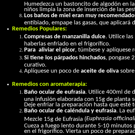
Humedezca un bastoncito de algodón en la s
niños limpia la zona de inserción de las pes
Los baños de miel eran muy recomendados
entibiado, empape las gasas, que aplicará d
Remedios Populares:
Compresas de manzanilla dulce
. Utilice la
haberlas enfriado en el frigorífico.
Para aliviar el picor
, túmbese y aplíquese r
Si tiene los párpados hinchados
, pongase 2
curativo.
Aplíquese un poco de
aceite de oliva
sobre 
Remedios con aromaterapia:
Baño ocular de eufrasia
. Utilice 400ml de 
una infusión elaborada con 15g de planta s
Deje enfriar la preparación hasta que esté t
Baño ocular de caléndula y eufrasia
. La eu
Euphrasia officinali
Mezcle 15g de Eufrasia (
Cueza a fuego lento durante 5-10 minutos pa
en el frigorífico. Vierta un poco de prepara