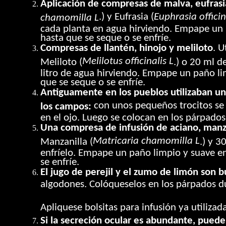
Aplicación de compresas de malva, eufrasi
.) y Eufrasia (
Euphrasia officin
chamomilla L
cada planta en agua hirviendo. Empape un p
hasta que se seque o se enfríe.
Compresas de llantén, hinojo y meliloto
. U
Melilotus officinalis L
Meliloto (
.) o 20 ml d
litro de agua hirviendo. Empape un paño lim
que se seque o se enfríe.
Antiguamente en los pueblos utilizaban un 
con unos pequeños trocitos se 
los campos:
en el ojo. Luego se colocan en los párpado
Una compresa de infusión de aciano, manzan
Matricaria chamomilla L
Manzanilla (
.) y 3
enfríelo. Empape un paño limpio y suave en
se enfríe.
El jugo de perejil y el zumo de limón son b
algodones. Colóqueselos en los párpados d
Apliquese bolsitas para infusión ya utiliza
Si la secreción ocular es abundante, pued