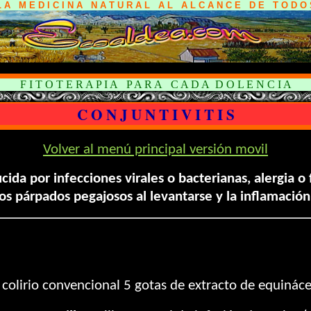
L A M E D I C I N A N A T U R A L A L A L C A N C E D E T O D O 
F I T O T E R A P I A P A R A C A D A D O L E N C I A
C O N J U N T I V I T I S
Volver al menú principal versión movil
ida por infecciones virales o bacterianas, alergia o 
los párpados pegajosos al levantarse y la inflamación
 colirio convencional 5 gotas de extracto de equináce