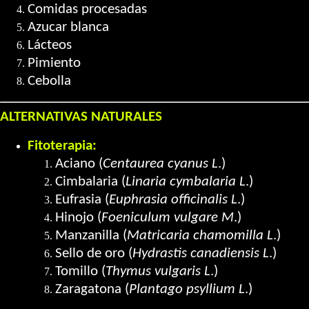
Comidas procesadas
Azucar blanca
Lácteos
Pimiento
Cebolla
ALTERNATIVAS NATURALES
Fitoterapia:
Aciano (
Centaurea cyanus L
.)
Cimbalaria (
Linaria cymbalaria L
.)
Eufrasia (
Euphrasia officinalis L
.)
Hinojo (
Foeniculum vulgare M
.)
Manzanilla (
Matricaria chamomilla L
.)
Sello de oro (
Hydrastis canadiensis L
.)
Tomillo (
Thymus vulgaris L
.)
Zaragatona (
Plantago psyllium L
.)