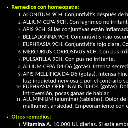
Remedios con homeopatía:
ACONITUM 9CH. Conjuntivitis después de ha
ALLIUM CEPA 9CH. Con lagrimeo no irritant
APIS 9CH. Si las conjuntivas están inflamada
BELLADONNA 9CH. Conjuntivitis rojo oscur
EUPHRASIA 9CH. Conjuntivitis rojo clara. Con
MERCURIUS CORROSIVUS 9CH. Con pus irrit
PULSATILLA 9CH. Con pus no irritante.
ALLIUM CEPA D4-D6 (gotas). Intensa secreció
APIS MELLIFICA D4-D6 (gotas). Intensa hinch
luz; inquietud nerviosa o por el contrario
EUPHRASIA OFFICINALIS D3-D4 (gotas). Dolor
introversión, pocas ganas de hablar.
ALUMINIUM (alumina) (tabletas). Dolor de o
malhumor, ansiedad. Empeoramiento con el
Otros remedios:
Vitamina A.
10.000 UI. diarias. Si está em