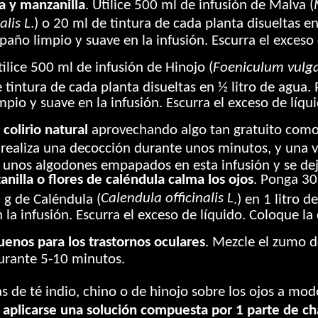
a y manzanilla
. Utilice 500 ml de infusión de Malva (
alis L
.) o 20 ml de tintura de cada planta disueltas e
año limpio y suave en la infusión. Escurra el exceso
tilice 500 ml de infusión de Hinojo (
Foeniculum vulg
e tintura de cada planta disueltas en ½ litro de agua
pio y suave en la infusión. Escurra el exceso de líq
colirio natural
aprovechando algo tan gratuito como
realiza una decocción durante unos minutos, y una vez
s unos algodones empapados en esta infusión y se dej
illa o flores de caléndula calma los ojos
. Ponga 30
Calendula officinalis L
0 g de Caléndula (
.) en 1 litro 
 la infusión. Escurra el exceso de líquido. Coloque l
uenos para los trastornos oculares
. Mezcle el zumo d
urante 5-10 minutos.
das de té indio, chino o de hinojo sobre los ojos a m
e aplicarse una solución compuesta por 1 parte de 