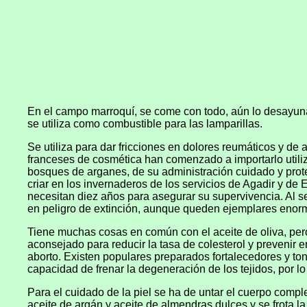
En el campo marroquí, se come con todo, aún lo desayuna
se utiliza como combustible para las lamparillas.
Se utiliza para dar fricciones en dolores reumáticos y de
franceses de cosmética han comenzado a importarlo utiliz
bosques de arganes, de su administración cuidado y protecc
criar en los invernaderos de los servicios de Agadir y d
necesitan diez años para asegurar su supervivencia. Al s
en peligro de extinción, aunque queden ejemplares enor
Tiene muchas cosas en común con el aceite de oliva, pero
aconsejado para reducir la tasa de colesterol y prevenir
aborto. Existen populares preparados fortalecedores y to
capacidad de frenar la degeneración de los tejidos, por 
Para el cuidado de la piel se ha de untar el cuerpo compl
aceite de argán y aceite de almendras dulces y se frota la