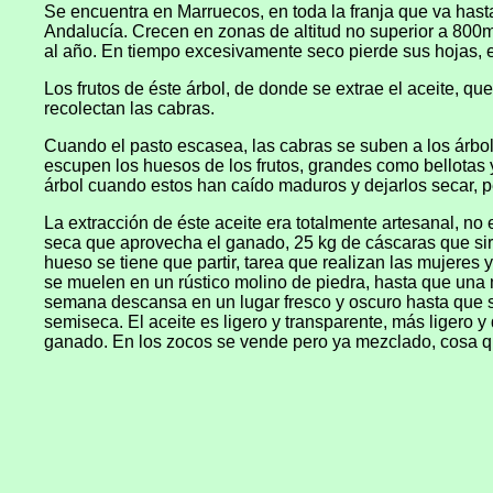
Se encuentra en Marruecos, en toda la franja que va hast
Andalucía. Crecen en zonas de altitud no superior a 800m
al año. En tiempo excesivamente seco pierde sus hojas, ev
Los frutos de éste árbol, de donde se extrae el aceite, q
recolectan las cabras.
Cuando el pasto escasea, las cabras se suben a los árbole
escupen los huesos de los frutos, grandes como bellotas 
árbol cuando estos han caído maduros y dejarlos secar, pe
La extracción de éste aceite era totalmente artesanal, no 
seca que aprovecha el ganado, 25 kg de cáscaras que sirve
hueso se tiene que partir, tarea que realizan las mujeres
se muelen en un rústico molino de piedra, hasta que una
semana descansa en un lugar fresco y oscuro hasta que s
semiseca. El aceite es ligero y transparente, más ligero y 
ganado. En los zocos se vende pero ya mezclado, cosa qu