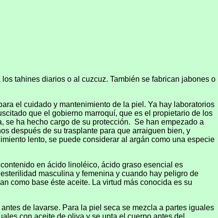
os tahines diarios o al cuzcuz. También se fabrican jabones o
para el cuidado y mantenimiento de la piel. Ya hay laboratorios
citado que el gobierno marroquí, que es el propietario de los
ña, se ha hecho cargo de su protección.
Se han empezado a
os después de su trasplante para que arraiguen bien, y
ecimiento lento, se puede considerar al argán como una especie
contenido en ácido linoléico, ácido graso esencial es
 esterilidad masculina y femenina y cuando hay peligro de
san como base éste aceite. La virtud más conocida es su
antes de lavarse. Para la piel seca se mezcla a partes iguales
uales con aceite de oliva y se unta el cuerpo antes del