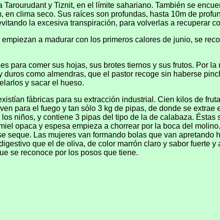
a Tarourudant y Tiznit, en el límite sahariano. También se enc
, en clima seco. Sus raíces son profundas, hasta 10m de profun
itando la excesiva transpiración, para volverlas a recuperar con
ue empiezan a madurar con los primeros calores de junio, se re
s para comer sus hojas, sus brotes tiernos y sus frutos. Por la
y duros como almendras, que el pastor recoge sin haberse pinc
larlos y sacar el hueso.
existían fábricas para su extracción industrial. Cien kilos de f
n para el fuego y tan sólo 3 kg de pipas, de donde se extrae e
 y los niños, y contiene 3 pipas del tipo de la de calabaza. És
 miel opaca y espesa empieza a chorrear por la boca del molin
e seque. Las mujeres van formando bolas que van apretando has
digestivo que el de oliva, de color marrón claro y sabor fuerte y
e se reconoce por los posos que tiene.