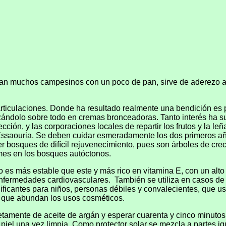
n muchos campesinos con un poco de pan, sirve de aderezo a l
 articulaciones. Donde ha resultado realmente una bendición es 
ándolo sobre todo en cremas bronceadoras. Tanto interés ha sus
ión, y las corporaciones locales de repartir los frutos y la le
e Essaouria. Se deben cuidar esmeradamente los dos primeros añ
er bosques de difícil rejuvenecimiento, pues son árboles de cr
mes en los bosques autóctonos.
 es más estable que este y más rico en vitamina E, con un alto 
 enfermedades cardiovasculares.
También se utiliza en casos de
nificantes para niños, personas débiles y convalecientes, que u
lo que abundan los usos cosméticos.
etamente de aceite de argán y esperar cuarenta y cinco minutos 
 piel una vez limpia. Como protector solar se mezcla a partes ig