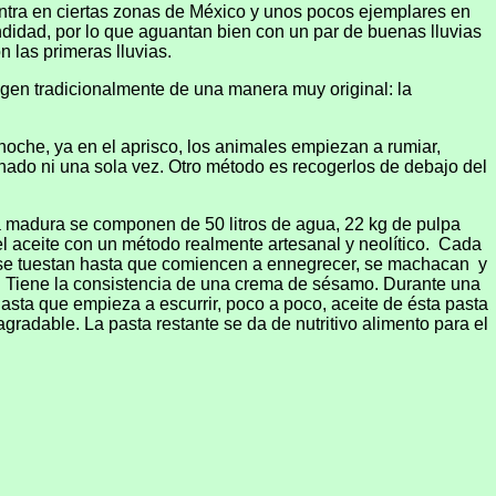
uentra en ciertas zonas de México y unos pocos ejemplares en
didad, por lo que aguantan bien con un par de buenas lluvias
 las primeras lluvias.
cogen tradicionalmente de una manera muy original: la
 noche, ya en el aprisco, los animales empiezan a rumiar,
hado ni una sola vez. Otro método es recogerlos de debajo del
ruta madura se componen de 50 litros de agua, 22 kg de pulpa
l aceite con un método realmente artesanal y neolítico.
Cada
tas se tuestan hasta que comiencen a ennegrecer, se machacan
y
o. Tiene la consistencia de una crema de sésamo. Durante una
ta que empieza a escurrir, poco a poco, aceite de ésta pasta
 agradable. La pasta restante se da de nutritivo alimento para el