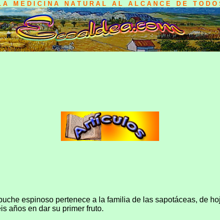
L A M E D I C I N A N A T U R A L A L A L C A N C E D E T O D O 
che espinoso pertenece a la familia de las sapotáceas, de hoja
is años en dar su primer fruto.