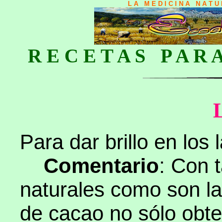
L A M E D I C I N A N A T 
R E C E T A S P A R 
Para dar brillo en los 
Comentario
: Con 
naturales como son l
de cacao no sólo obte