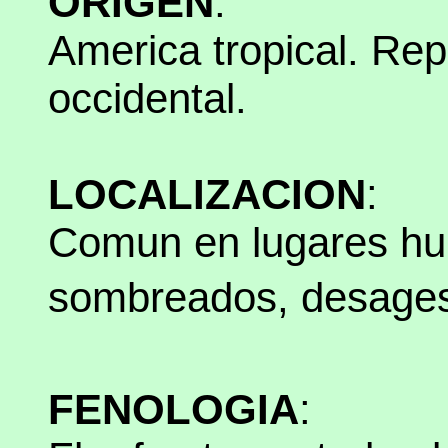
ORIGEN
:
America tropical. Rep
occidental.
LOCALIZACION
:
Comun en lugares h
sombreados, desages
FENOLOGIA
: