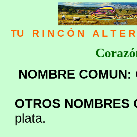
TU R I N C Ó N A L T E R 
Corazó
NOMBRE COMUN:
OTROS NOMBRES 
plata.