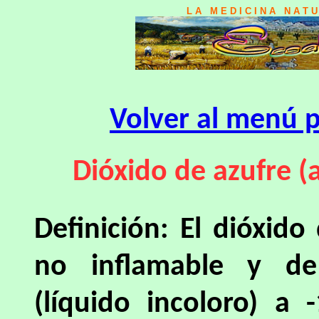
L A M E D I C I N A N A T 
Volver al menú p
Dióxido de azufre (
Definición: El dióxido
no inflamable y de
(líquido incoloro) a -