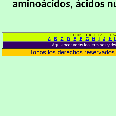
aminoácidos, ácidos nu
C L I C K S O B R E L A L E T R A
A
-
B
-
C
-
D
-
E
-
F
-
G
-
H
-
I
-
J
-
K
-
Aquí encontrarás los términos y def
Todos los derechos reservados