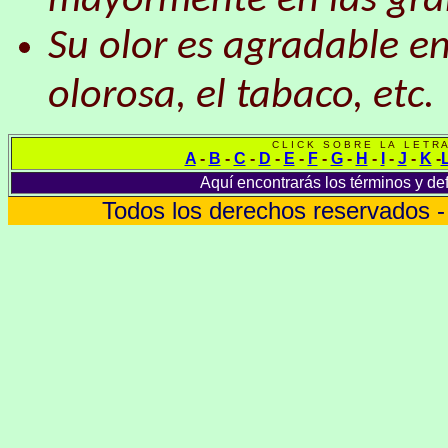
mayormente en las gra
Su olor es agradable en 
olorosa, el tabaco, etc.
C L I C K S O B R E L A L E T R A
A
-
B
-
C
-
D
-
E
-
F
-
G
-
H
-
I
-
J
-
K
-
Aquí encontrarás los términos y def
Todos los derechos reservados 