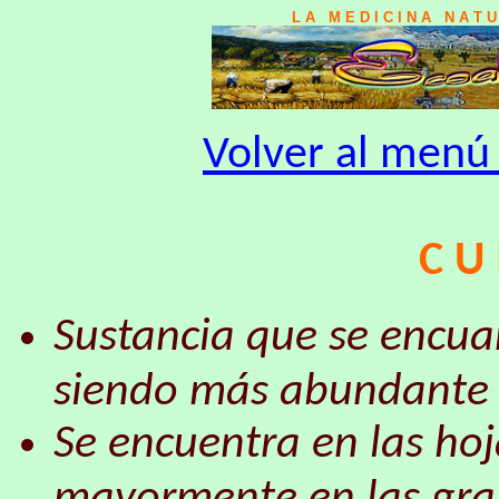
L A M E D I C I N A N A T 
Volver al menú 
C U 
Sustancia que se encua
siendo más abundante 
Se encuentra en las hoja