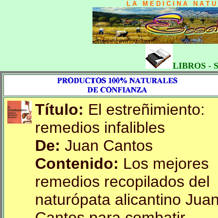
L A M E D I C I N A N A T 
LIBROS -
Título:
El estreñimiento:
remedios infalibles
De:
Juan Cantos
Contenido:
Los mejores
remedios recopilados del
naturópata alicantino Jua
Cantos para combatir