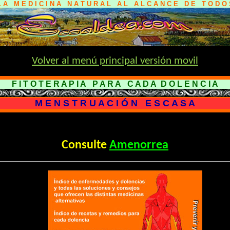
L A M E D I C I N A N A T U R A L A L A L C A N C E D E T O D O 
Volver al menú principal versión movil
F I T O T E R A P I A P A R A C A D A D O L E N C I A
M E N S T R U A C I Ó N E S C A S A
Consulte
Amenorrea