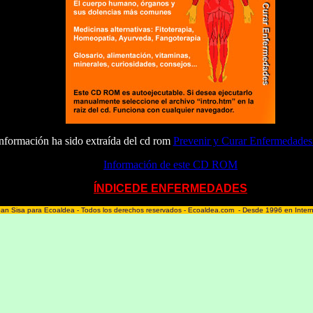
información ha sido extraída del cd rom
Prevenir y Curar Enfermedades
Información de este CD ROM
ÍNDICEDE ENFERMEDADES
an Sisa para Ecoaldea - Todos los derechos reservados - Ecoaldea.com - Desde 1996 en Inter