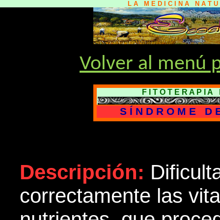
L A M E D I C I N A N A T 
Volver al menú p
F I T O T E R A P I 
S Í N D R O M E D 
Descripción:
Dificul
correctamente las vit
nutrientes, que proce