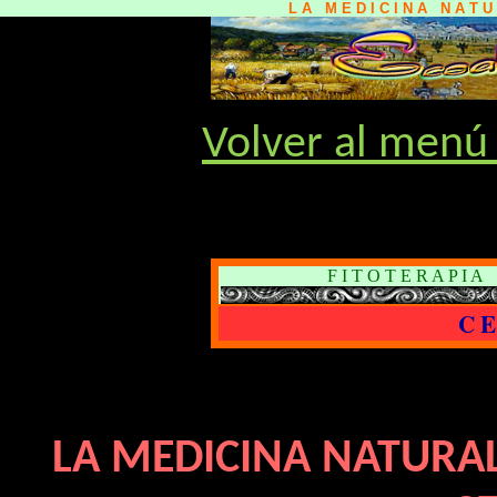
L A M E D I C I N A N A T 
Volver al menú 
F I T O T E R A P I 
C E
LA MEDICINA NATURAL