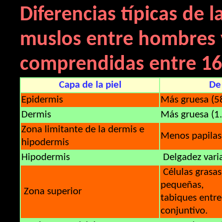
Diferencias típicas de l
muslos entre hombres 
comprendidas entre 16 
Capa de la piel
De
Epidermis
Más gruesa (
Dermis
Más gruesa (1
Zona limitante de la dermis e
Menos papilas
hipodermis
Hipodermis
Delgadez vari
Células grasas
pequeñas,
Zona superior
tabiques entre
conjuntivo.