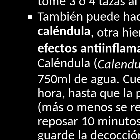
tome 3 o 4 tazas al 
También puede ha
caléndula
, otra hi
efectos antiinflam
Caléndula (
Calendul
750ml de agua. Cue
hora, hasta que la
(más o menos se red
reposar 10 minutos.
guarde la decocció