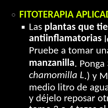
FITOTERAPIA APLICA
Las
plantas que ti
antiinflamatorias
l
Pruebe a tomar u
manzanilla
. Ponga 
chamomilla L
.) y M
medio litro de agu
y déjelo reposar otr