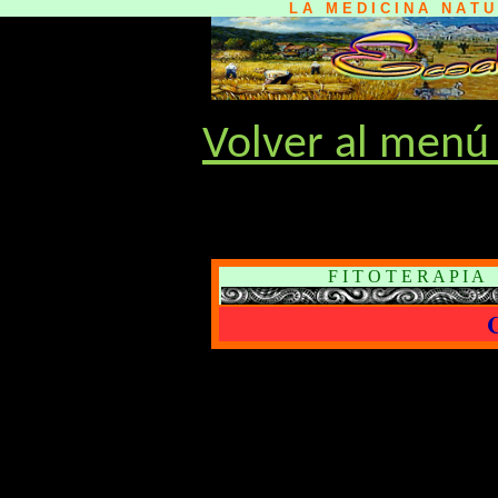
L A M E D I C I N A N A T 
Volver al menú 
F I T O T E R A P I 
C
Descripción:
Alteración de
la descomposición, desinteg
estructura.