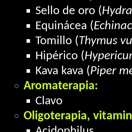
Sello de oro (
Hydras
Equinácea (
Echinac
Tomillo (
Thymus vul
Hipérico (
Hypericu
Kava kava
(
Piper m
Aromaterapia:
Clavo
Oligoterapia, vitamin
Acidophilus