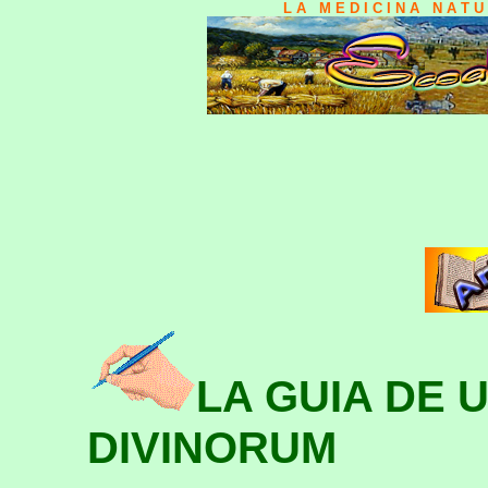
L A M E D I C I N A N A T 
LA GUIA DE 
DIVINORUM