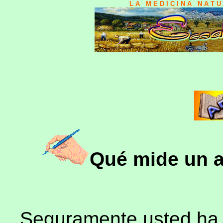
L A M E D I C I N A N A T 
Qué mide un a
Seguramente usted ha 