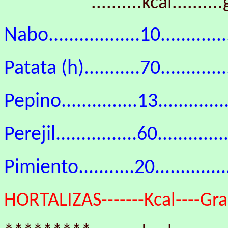
*********..........kcal..........g.
Nabo..................10............
Patata (h)...........70..............
Pepino...............13.............
Perejil................60..........
Pimiento...........20..............
HORTALIZAS-------Kcal----Gras