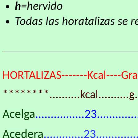
h
=hervido
Todas las horatalizas se r
HORTALIZAS-------Kcal----Gras
********..........kcal..........g..
Acelga
................23..........
Acedera
.............23............