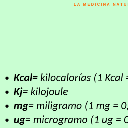
L A M E D I C I N A N A T 
Kcal=
kilocalorías (1 Kcal 
Kj
= kilojoule
mg
= miligramo (1 mg = 0
ug
= microgramo (1 ug = 