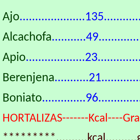
Ajo
.....................135..........
Alcachofa
...........49...........
Apio
...................23...........
Berenjena
...........21..........
Boniato
..............96..........
HORTALIZAS-------Kcal----Gras
*********..........kcal..........g.