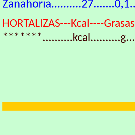
Zanahoria..........27.......0,1...
HORTALIZAS---Kcal----Grasas--
*******..........kcal..........g...