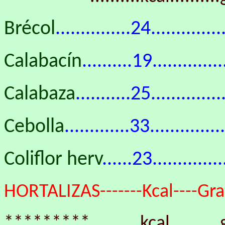
Brécol
...............24..........
Calabacín
..........19.............
Calabaza
...........25............
Cebolla
.............33...........
Coliflor herv
......23.............
HORTALIZAS-------Kcal----Gras
*********..........kcal..........g.