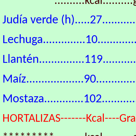
*********..........kcal..........g.
Judía verde (h).....27..............
Lechuga..............10............
Llantén...............119............
Maíz...................90...........
Mostaza.............102..............
HORTALIZAS-------Kcal----Gras