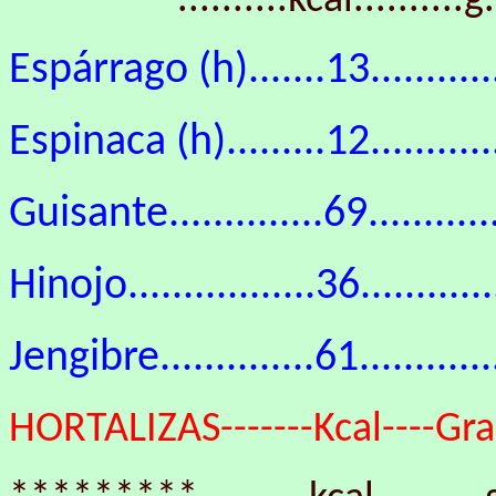
********..........kcal..........g..
Espárrago (h).......13.............
Espinaca (h).........12............
Guisante..............69............
Hinojo.................36..........
Jengibre..............61..............
HORTALIZAS-------Kcal----Gras