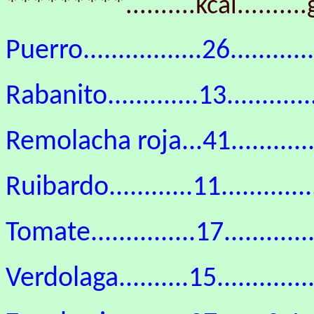
*********..........kcal..........g.
Puerro.................26...........
Rabanito.............13.............
Remolacha roja...41................
Ruibardo............11.............
Tomate...............17............
Verdolaga..........15..............